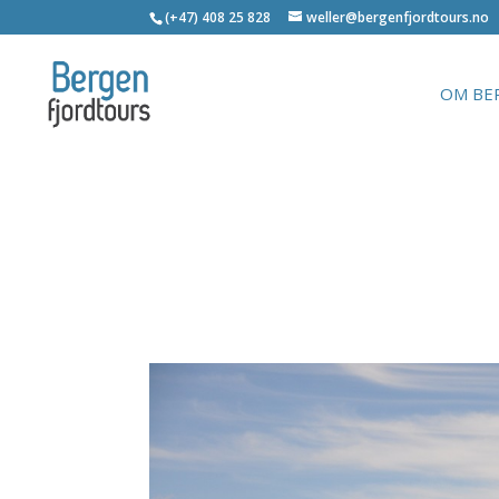
(+47) 408 25 828
weller@bergenfjordtours.no
OM BE