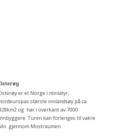
Osterøy
Osterøy er et Norge i miniatyr,
nordeuropas største innlandsøy på ca
328km2 og har i overkant av 7000
innbyggere. Turen kan forlenges til vakre
Mo gjennom Mostraumen.