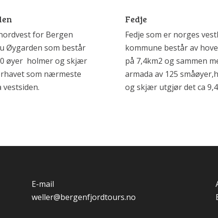
den
Fedje
 nordvest for Bergen
Fedje som er norges vestl
du Øygarden som består
kommune består av hov
50 øyer holmer og skjær
på 7,4km2 og sammen m
orhavet som nærmeste
armada av 125 småøyer,
 vestsiden.
og skjær utgjør det ca 9,
E-mail
weller@bergenfjordtours.no