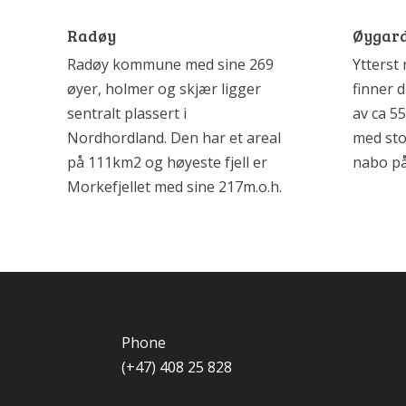
Radøy
Øygar
Radøy kommune med sine 269
Ytterst
øyer, holmer og skjær ligger
finner 
sentralt plassert i
av ca 5
Nordhordland. Den har et areal
med st
på 111km2 og høyeste fjell er
nabo på
Morkefjellet med sine 217m.o.h.
Phone
(+47) 408 25 828