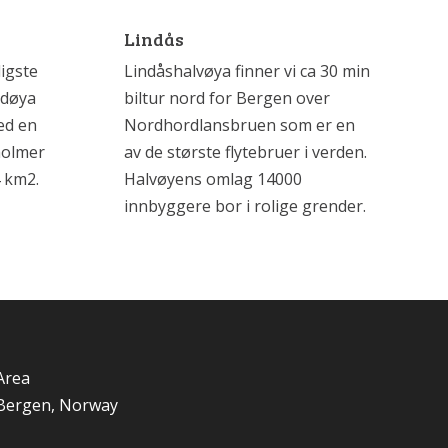
Lindås
igste
Lindåshalvøya finner vi ca 30 min
edøya
biltur nord for Bergen over
ed en
Nordhordlansbruen som er en
holmer
av de største flytebruer i verden.
4 km2.
Halvøyens omlag 14000
innbyggere bor i rolige grender.
Area
Bergen, Norway