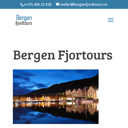
(+47) 408 25 828
weller@bergenfjordtours.no
Bergen Fjortours