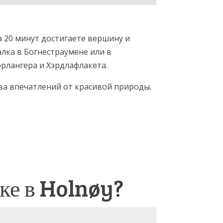
а 20 минут достигаете вершину и
лка в Богнестрауменe или в
рлангерa и Хэрдлафлакетa.
ва впечатлений от красивой природы.
ке в Holnøy?