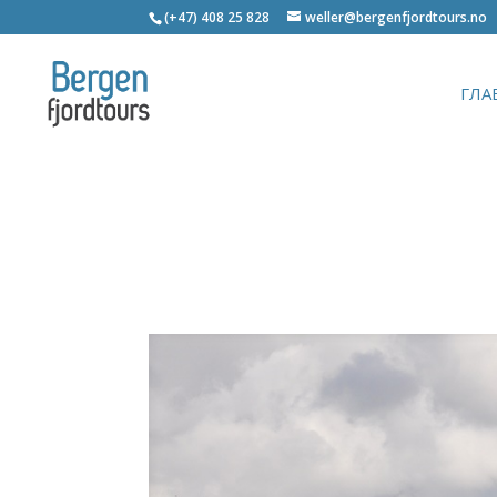
(+47) 408 25 828
weller@bergenfjordtours.no
ГЛА