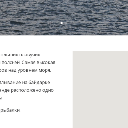
больших плавучих
 Холснэй. Самая высокая
ров над уровнем моря.
 плывание на байдарке
ланде расположенo однo
ы.
 рыбалки.