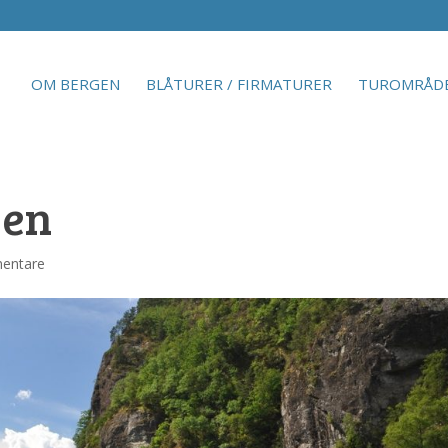
OM BERGEN
BLÅTURER / FIRMATURER
TUROMRÅD
gen
entare