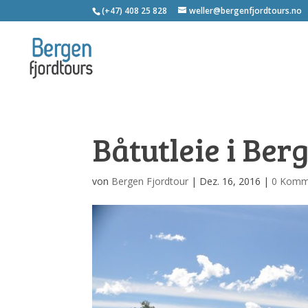
(+47) 408 25 828
weller@bergenfjordtours.no
Båtutleie i Ber
von
Bergen Fjordtour
|
Dez. 16, 2016
|
0 Komm