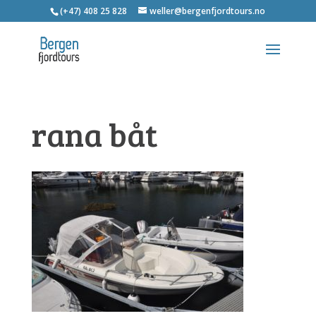
(+47) 408 25 828
weller@bergenfjordtours.no
rana båt